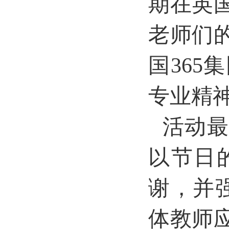
期在英
老师们
国36
专业精
活动最
以节日
谢，并
体教师