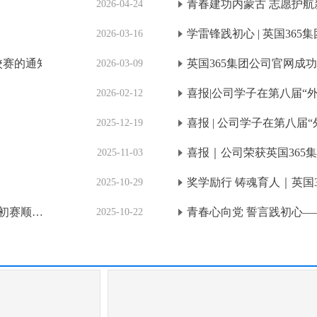
青春建功内蒙古 志愿护航
2026-04-24
学雷锋践初心 | 英国36
2026-03-16
校赛的通知
英国365集团公司官网成功举
2026-03-09
喜报|公司学子在第八届“外
2026-02-12
喜报 | 公司学子在第八届
2025-12-19
喜报｜公司荣获英国365
2025-11-03
奖学励行 铸魂育人｜英国
2025-10-29
2025“外研社·国才杯”“理解当代中国”全国老员工外语能力大赛初赛顺利举行
青春心向党 誓言践初心——
2025-10-22