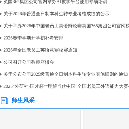
英国365集团公司官网举办AI教学平台使用专项培训
关于2026年普通全日制本科生转专业考核成绩的公示
关于举办2026年中国老员工英语辩论赛英国365集团公司官网
2026春季学期开学初补考安排
2026年全国老员工英语竞赛校赛通知
公司召开公司教师座谈会
关于公布公司2025级普通全日制本科生转专业实施细则的通知
师生风采