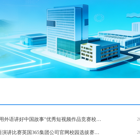
2026年“高教社杯”老员工“用外语讲好中国故事”优秀短视频作品竞赛校赛报名通知
2
第31届“21世纪杯”全国英语演讲比赛英国365集团公司官网校园选拔赛圆满落幕
2