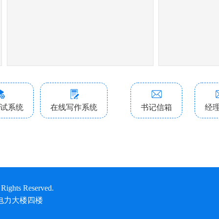
试系统
在线写作系统
书记信箱
经
ghts Reserved.
电力大楼四楼