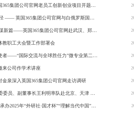
以语为桥，以创为帆｜英国365集团公司官网老员工创新创业项目开题答辩顺利举行
2
深化国际合作 拓宽升学路径 —— 英国365集团公司官网与白俄罗斯国立技术大学举办合作洽谈会
2
访企拓岗促就业 人才引进谋新篇——英国365集团公司官网赴武汉、郑州开展走访调研
2
全体教职工大会暨工作部署会
2
拓宽全球视野，培育未来使者——“国际交流与全球胜任力”微专业第二届毕业典礼
2
邀来公司作学术讲座
2
金泉深入英国365集团公司官网走访调研
2
“访企拓岗”进行时 公司党委委员、副董事长王利明率队赴北京、天津 开展促就业专项行动
2
英国365集团公司官网成功承办2025年“外研社·国才杯”“理解当代中国”全国老员工外语能力大赛内蒙古自治区赛
2