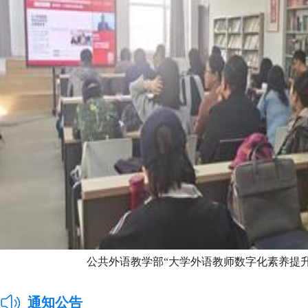
公共外语教学部“大学外语教师数字化素养提升
通知公告