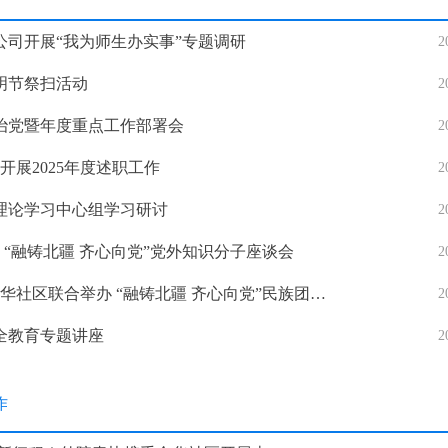
公司开展“我为师生办实事”专题调研
2
明节祭扫活动
2
严治党暨年度重点工作部署会
2
开展2025年度述职工作
2
理论学习中心组学习研讨
2
 “融铸北疆 齐心向党”党外知识分子座谈会
2
英国365集团公司官网、金华社区联合举办 “融铸北疆 齐心向党”民族团结进步活动月主题党日活动
2
全教育专题讲座
2
作