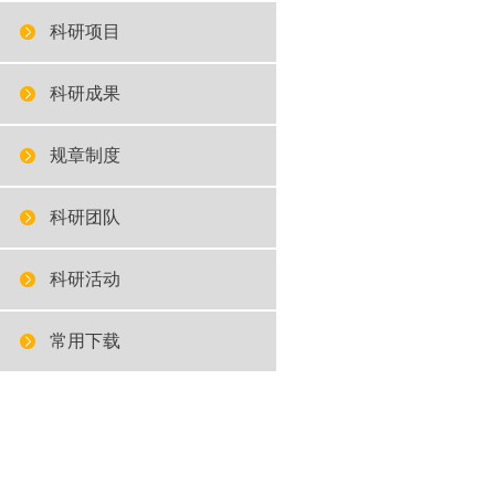
科研项目
科研成果
规章制度
科研团队
科研活动
常用下载