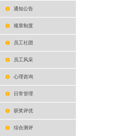
通知公告
规章制度
员工社团
员工风采
心理咨询
日常管理
获奖评优
综合测评