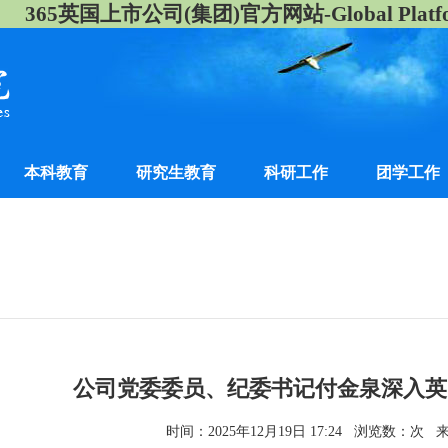
365英国上市公司(集团)官方网站-Global Platf
本科教育
研究生教育
科研工作
团学工作
公司党委委员、纪委书记付金泉深入英
时间：2025年12月19日 17:24 浏览数：
次 