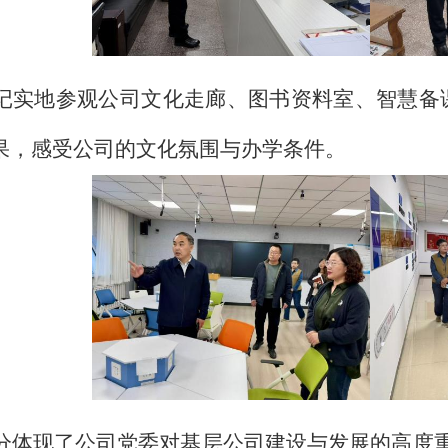
记实地参观公司文化走廊、图书资料室、智慧备
果，感受公司的文化氛围与办学条件。
分体现了公司党委对基层公司建设与发展的高度重