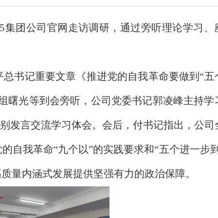
365集团公司官网走访调研，通过旁听理论学习、
平总书记重要文章《推进党的自我革命要做到“五
作组曙光等到会旁听，公司党委书记郭凌峰主持学
分别发言交流学习体会。会后，付书记指出，公司
自我革命“九个以”的实践要求和“五个进一步到
高质量内涵式
发展提供坚强有力的政治保障。