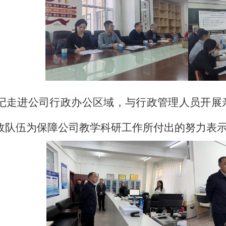
记走进公司行政办公区域，与行政管理人员开展
政队伍为保障公司教学科研工作所付出的努力表