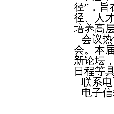
径”，
径、人
培养高
会议热
会。本
新论坛
日程等
联系电
电子信