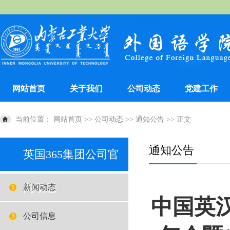
网站首页
关于我们
公司动态
党建工作
当前位置：
网站首页
>>
公司动态
>>
通知公告
>> 正文
通知公告
英国365集团公司官
网动态
新闻动态
中国英汉
公司信息