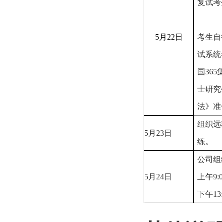
复试考
5
月
22
日
考生自
试系统
国36
士研究
法》准
组织远
5
月
23
日
练。
公司组
5
月
24
日
上午
9:
下午
13