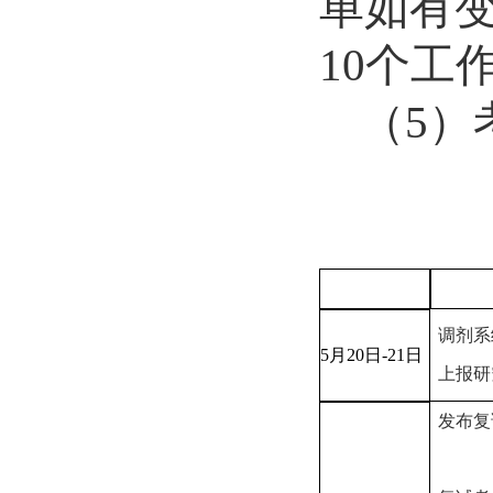
单如有
10
个工
（
5
）
调剂系
5
月
20
日
-21
日
上报研
发布复