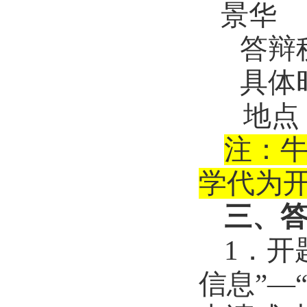
景华
答辩
具体
地点
注：
学代为
三、
1
．开
信息”
—