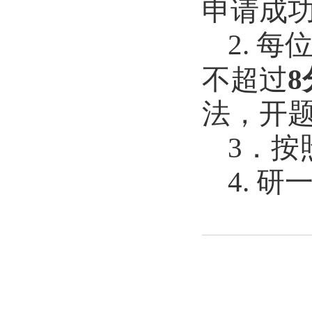
申请成
2.
每
8
不超过
法，开
3
．按
4.
研