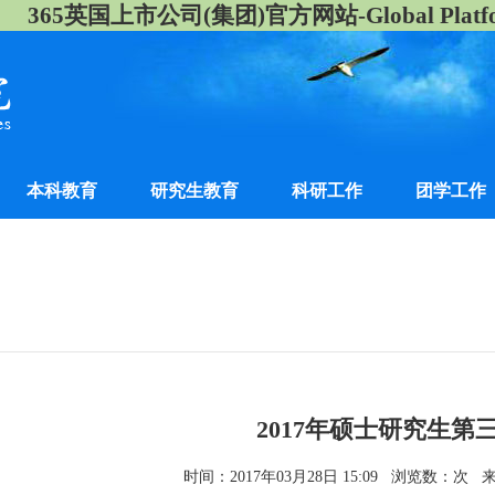
365英国上市公司(集团)官方网站-Global Platf
本科教育
研究生教育
科研工作
团学工作
2017年硕士研究生第
时间：2017年03月28日 15:09 浏览数：
次 