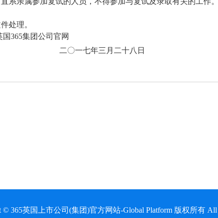
有直系亲属参加复试的人员，不得参加与复试及录取有关的工作
文件处理。
英国365集团公司官网
二〇一七年三月二十八日
ht © 365英国上市公司(集团)官方网站-Global Platform 版权所有 All Ri