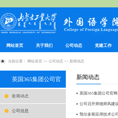
网站首页
关于我们
公司动态
党建工作
当前位置：
网站首页
>>
公司动态
>>
新闻动态
新闻动态
英国365集团公司官
英国365集团公司官
网动态
新闻动态
公司召开师德师风建
公司信息
鄂尔多斯应用技术公