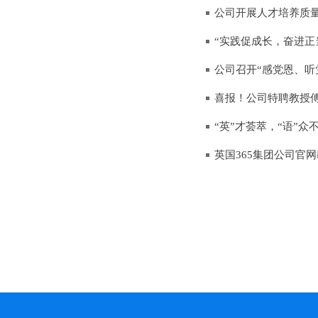
公司开展人才培养质
“实践促成长，奋进正
公司召开“感党恩、听
喜报！公司特聘教授傅
“英”才荟萃，“语”众
英国365集团公司官