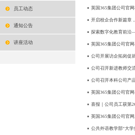
英国365集团公司官
员工动态
开启校企合作新篇章，
通知公告
探索数字化教育前沿
讲座活动
英国365集团公司官
公司开展访企拓岗促
公司召开新进教师交
公司召开本科公司产
英国365集团公司官
喜报｜公司员工获第2
英国365集团公司官
公共外语教学部“大学