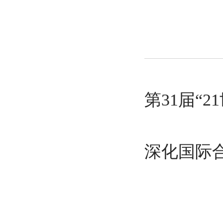
第31届“
深化国际合