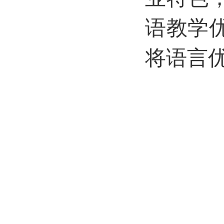
语教学
将语言