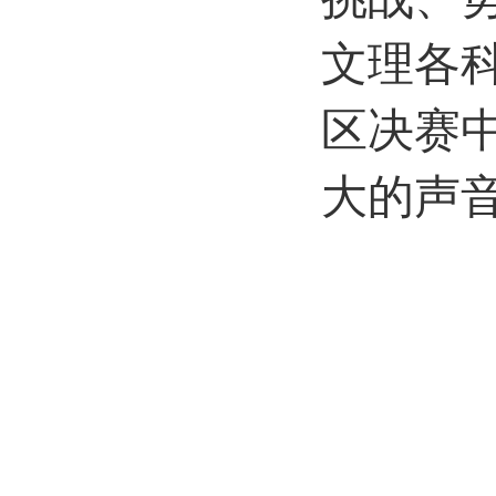
文理各
区决赛
大的声