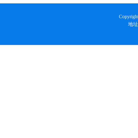
Copyrig
地址