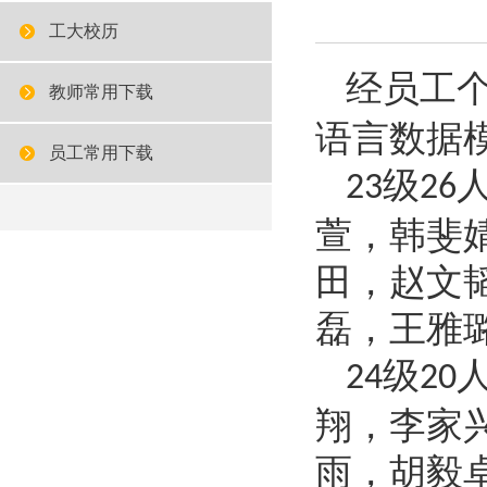
工大校历
经员工
教师常用下载
语言数据
员工常用下载
级
23
26
萱，韩斐
田，赵文
磊
，
王雅
级
24
20
翔，李家
雨，胡毅