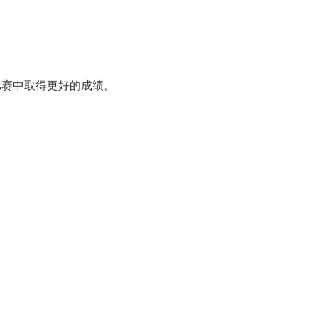
比赛中取得更好的成绩。