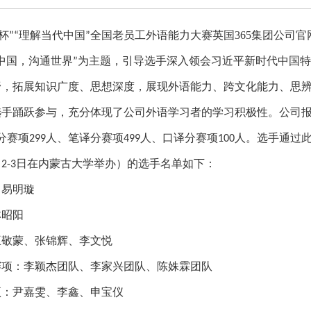
杯
理解当代中国
全国老员工
外
语能力大赛英国365集团公司官
”“
”
中国，沟通世界
为主题，引导选手深入领会习近平新时代中国特
”
野，拓展知识广度、思想深度，展现外语能力、跨文化能力、思
选手踊跃参与，充分体现了公司
外
语学习者的学习积极性。公司
分赛项
人
、笔译
分赛项
人
、口译
分赛项
人
。
选手通过
299
499
100
月
日
在内蒙古大学举办
）的选手名单如下：
2
-
3
、易明璇
林昭阳
王敬蒙、张锦辉、李文悦
赛项
：李颖杰
团队、李家兴团队、陈姝霖团队
项
：
尹嘉雯、李鑫、申宝仪