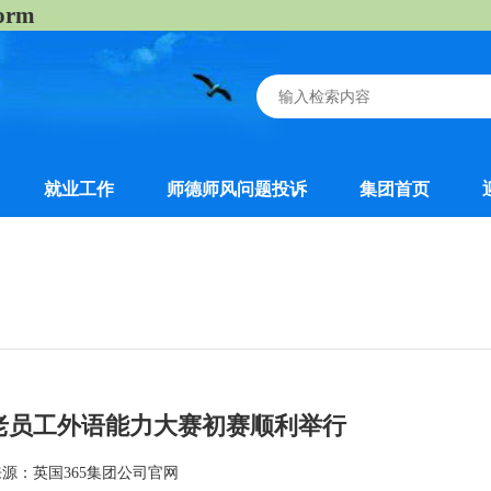
orm
就业工作
师德师风问题投诉
集团首页
全国老员工外语能力大赛初赛顺利举行
来源：英国365集团公司官网