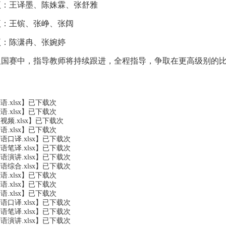
项
：
王译墨、陈姝霖、张舒雅
项
：
王镔、张峥、张阔
项
：
陈潇冉、张婉婷
及国赛中，指导教师将持续跟进，全程指导，争取在更高级别的
.xlsx
】已下载
次
.xlsx
】已下载
次
频.xlsx
】已下载
次
.xlsx
】已下载
次
口译.xlsx
】已下载
次
笔译.xlsx
】已下载
次
演讲.xlsx
】已下载
次
综合.xlsx
】已下载
次
.xlsx
】已下载
次
.xlsx
】已下载
次
.xlsx
】已下载
次
口译.xlsx
】已下载
次
笔译.xlsx
】已下载
次
演讲.xlsx
】已下载
次