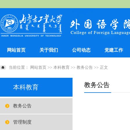
网站首页
关于我们
公司动态
党建工作
当前位置：
网站首页
>>
本科教育
>>
教务公告
>> 正文
教务公告
本科教育
教务公告
管理制度